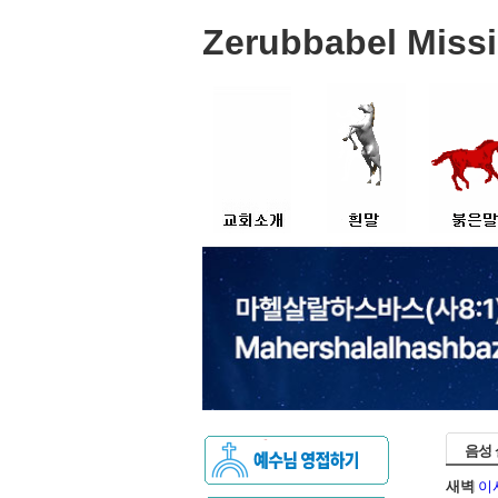
Zerubbabel Miss
교리신조
새언약
붉은말의 
설립목적
새일
관련 나라
위치안내
문서자료실
예배안내
주제별 정리
이메일 보내기
신앙문답
음성
새벽
이