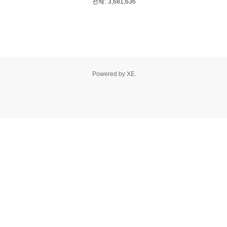
전체:
3,681,636
Powered by
XE
.