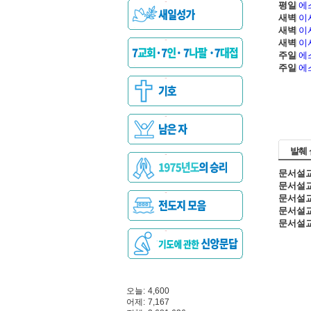
평일
에
새벽
이
새벽
이
새벽
이
주일
에
주일
에
발췌
문서설
문서설
문서설
문서설
문서설
오늘:
4,600
어제:
7,167