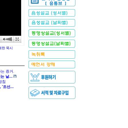
 대한 묵시
는 증거.
 날...
 방침
'조선...