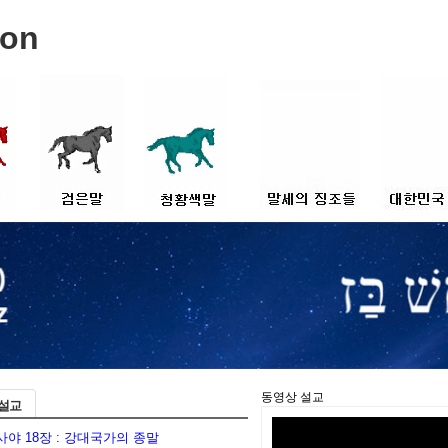
메뉴 건너뛰기
ion
정체
검은말의 정체
청황색말의 정체
거짓그리스도
역사
들
관련 나라들
혼란의 줄
자연재해와 재앙
택함받은 
종교계 동향
인간연구
죄악
세계적인 음모들
바벨탑
세계의 중
3차 세계대전
남북관계
그외 징조들
시사동향
동영상 설교
 설교
사야 18장 : 강대국가의 종말