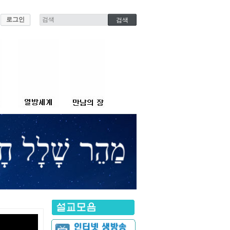
로그인
연합
질의응답
징조
대일관계
기도방
열방관계
오타 신고방
심
함의 장막
공지사항
자유게시판