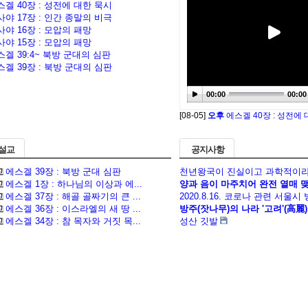
스겔 40장 : 성전에 대한 묵시
사야 17장 : 인간 종말의 비극
사야 16장 : 모압의 패망
사야 15장 : 모압의 패망
스겔 39:4~ 북방 군대의 심판
스겔 39장 : 북방 군대의 심판
00:00
00:00
[08-05]
오후
에스겔 40장 : 성전에
 설교
공지사항
교
에스겔 39장 : 북방 군대 심판
천년왕국이 진실이고 과학적이라
교
에스겔 1장 : 하나님의 이상과 에...
양과 음이 마주치어 완전 열매 맺는
교
에스겔 37장 : 해골 골짜기의 큰 ...
2020.8.16. 코로나 관련 서울시
교
에스겔 36장 : 이스라엘의 새 땅 ...
방주(잣나무)의 나라 '고려'(高麗), 
교
에스겔 34장 : 참 목자와 거짓 목...
성산 깃발
more