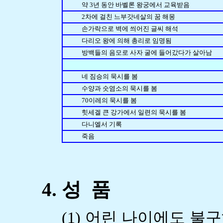
약 3년 동안 바벨론 왕궁에서 교육받음
2차에 걸친 느부갓네살의 꿈 해몽
손가락으로 벽에 씌어진 글씨 해석
다리오 왕에 의해 총리로 임명됨
방백들의 음모로 사자 굴에 들어갔다가 살아남
네 짐승의 묵시를 봄
수양과 숫염소의 묵시를 봄
70이레의 묵시를 봄
힛세겔 큰 강가에서 일련의 묵시를 봄
다니엘서 기록
죽음
4. 성 품
(1) 어린 나이에도 불